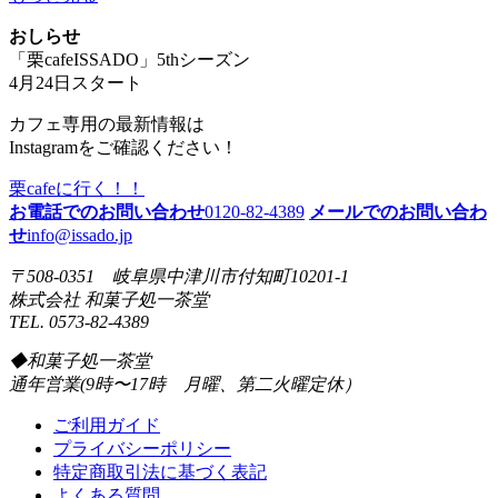
おしらせ
「栗cafeISSADO」5thシーズン
4月24日スタート
カフェ専用の最新情報は
Instagramをご確認ください！
栗cafeに行く！！
お電話でのお問い合わせ
0120-82-4389
メールでのお問い合わ
せ
info@issado.jp
〒508-0351 岐阜県中津川市付知町10201-1
株式会社 和菓子処一茶堂
TEL. 0573-82-4389
◆和菓子処一茶堂
通年営業(9時〜17時 月曜、第二火曜定休）
ご利用ガイド
プライバシーポリシー
特定商取引法に基づく表記
よくある質問