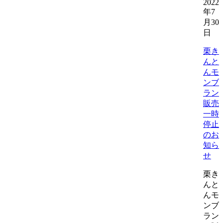
2022
年7
月30
日
栗き
んと
んモ
ンブ
ラン
販売
一時
停止
のお
知ら
せ
栗き
んと
んモ
ンブ
ラン