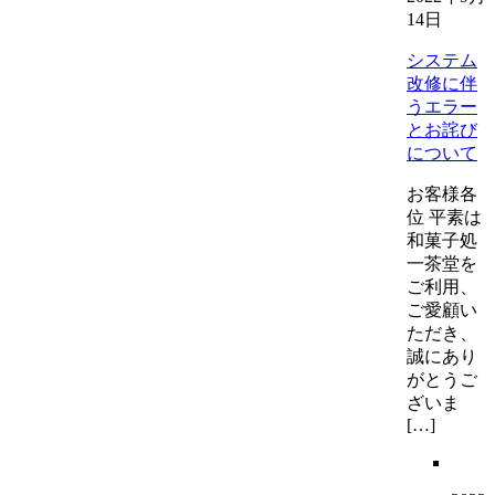
14日
システム
改修に伴
うエラー
とお詫び
について
お客様各
位 平素は
和菓子処
一茶堂を
ご利用、
ご愛顧い
ただき、
誠にあり
がとうご
ざいま
[…]