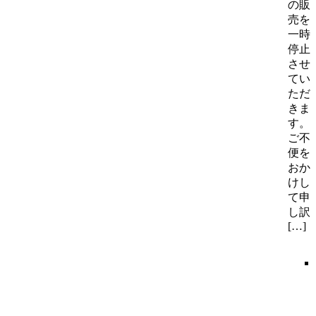
の販
売を
一時
停止
させ
てい
ただ
きま
す。
ご不
便を
おか
けし
て申
し訳
[…]